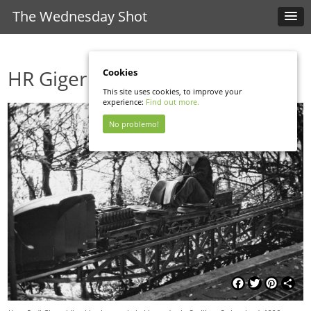
The Wednesday Shot
HR Giger
Cookies
This site uses cookies, to improve your
experience:
Find out more.
No problemo!
Facebook
Twitter
Pinterest
Shar