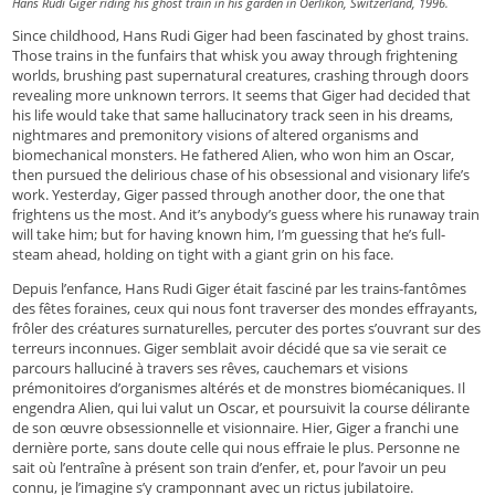
Hans Rudi Giger riding his ghost train in his garden in Oerlikon, Switzerland, 1996.
Since childhood, Hans Rudi Giger had been fascinated by ghost trains.
Those trains in the funfairs that whisk you away through frightening
worlds, brushing past supernatural creatures, crashing through doors
revealing more unknown terrors. It seems that Giger had decided that
his life would take that same hallucinatory track seen in his dreams,
nightmares and premonitory visions of altered organisms and
biomechanical monsters. He fathered Alien, who won him an Oscar,
then pursued the delirious chase of his obsessional and visionary life’s
work. Yesterday, Giger passed through another door, the one that
frightens us the most. And it’s anybody’s guess where his runaway train
will take him; but for having known him, I’m guessing that he’s full-
steam ahead, holding on tight with a giant grin on his face.
Depuis l’enfance, Hans Rudi Giger était fasciné par les trains-fantômes
des fêtes foraines, ceux qui nous font traverser des mondes effrayants,
frôler des créatures surnaturelles, percuter des portes s’ouvrant sur des
terreurs inconnues. Giger semblait avoir décidé que sa vie serait ce
parcours halluciné à travers ses rêves, cauchemars et visions
prémonitoires d’organismes altérés et de monstres biomécaniques. Il
engendra Alien, qui lui valut un Oscar, et poursuivit la course délirante
de son œuvre obsessionnelle et visionnaire. Hier, Giger a franchi une
dernière porte, sans doute celle qui nous effraie le plus. Personne ne
sait où l’entraîne à présent son train d’enfer, et, pour l’avoir un peu
connu, je l’imagine s’y cramponnant avec un rictus jubilatoire.