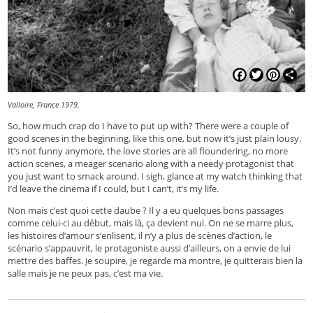
Facebook
Twitter
Pinterest
Shar
Valloire, France 1979.
So, how much crap do I have to put up with? There were a couple of
good scenes in the beginning, like this one, but now it’s just plain lousy.
It’s not funny anymore, the love stories are all floundering, no more
action scenes, a meager scenario along with a needy protagonist that
you just want to smack around. I sigh, glance at my watch thinking that
I’d leave the cinema if I could, but I can’t, it’s my life.
Non mais c’est quoi cette daube ? Il y a eu quelques bons passages
comme celui-ci au début, mais là, ça devient nul. On ne se marre plus,
les histoires d’amour s’enlisent, il n’y a plus de scènes d’action, le
scénario s’appauvrit, le protagoniste aussi d’ailleurs, on a envie de lui
mettre des baffes. Je soupire, je regarde ma montre, je quitterais bien la
salle mais je ne peux pas, c’est ma vie.