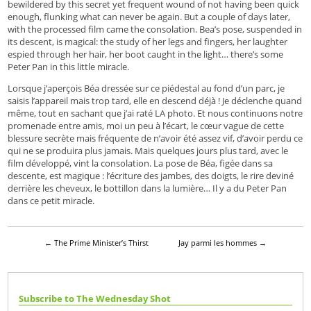
bewildered by this secret yet frequent wound of not having been quick
enough, flunking what can never be again. But a couple of days later,
with the processed film came the consolation. Bea’s pose, suspended in
its descent, is magical: the study of her legs and fingers, her laughter
espied through her hair, her boot caught in the light… there’s some
Peter Pan in this little miracle.
Lorsque j’aperçois Béa dressée sur ce piédestal au fond d’un parc, je
saisis l’appareil mais trop tard, elle en descend déjà ! Je déclenche quand
même, tout en sachant que j’ai raté LA photo. Et nous continuons notre
promenade entre amis, moi un peu à l’écart, le cœur vague de cette
blessure secrète mais fréquente de n’avoir été assez vif, d’avoir perdu ce
qui ne se produira plus jamais. Mais quelques jours plus tard, avec le
film développé, vint la consolation. La pose de Béa, figée dans sa
descente, est magique : l’écriture des jambes, des doigts, le rire deviné
derrière les cheveux, le bottillon dans la lumière… Il y a du Peter Pan
dans ce petit miracle.
←
The Prime Minister’s Thirst
Jay parmi les hommes
→
Subscribe to The Wednesday Shot