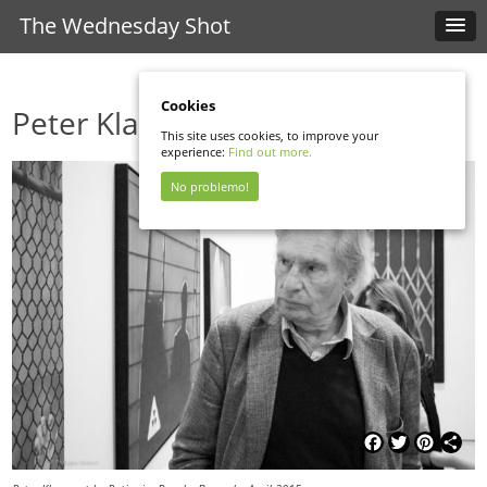
The Wednesday Shot
Cookies
Peter Klasen
This site uses cookies, to improve your
experience:
Find out more.
No problemo!
Facebook
Twitter
Pinterest
Shar