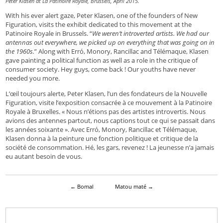
Peter Klasen at La Patinoire Royale, Brussels, April 2015.
With his ever alert gaze, Peter Klasen, one of the founders of New
Figuration, visits the exhibit dedicated to this movement at the
Patinoire Royale in Brussels. “
We weren’t introverted artists. We had our
antennas out everywhere, we picked up on everything that was going on in
the 1960s.
” Along with Erró, Monory, Rancillac and Télémaque, Klasen
gave painting a political function as well as a role in the critique of
consumer society. Hey guys, come back ! Our youths have never
needed you more.
L’œil toujours alerte, Peter Klasen, l’un des fondateurs de la Nouvelle
Figuration, visite l’exposition consacrée à ce mouvement à la Patinoire
Royale à Bruxelles. « Nous n’étions pas des artistes introvertis. Nous
avions des antennes partout, nous captions tout ce qui se passait dans
les années soixante ». Avec Erró, Monory, Rancillac et Télémaque,
Klasen donna à la peinture une fonction politique et critique de la
société de consommation. Hé, les gars, revenez ! La jeunesse n’a jamais
eu autant besoin de vous.
←
Bomal
Matou maté
→